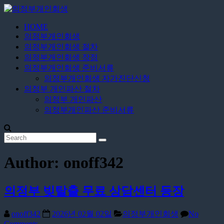
Skip
to
content
HOME
의
의정부개인회생
정
의정부개인회생 절차
부
의정부개인회생 장점
개
의정부개인회생 준비서류
의정부개인회생 자가진단신청
인
의정부 개인파산 절차
회
의정부 개인파산
생
의정부개인파산 준비서류
24
시
간
Author:
onoff342
무
료
상
의정부 빚탈출 무료 상담센터 등장
담
onoff342
2026년 02월 02일
의정부개인회생
No
Comments