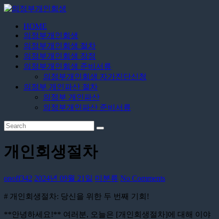
Skip
to
content
HOME
의
의정부개인회생
정
의정부개인회생 절차
부
의정부개인회생 장점
개
의정부개인회생 준비서류
의정부개인회생 자가진단신청
인
의정부 개인파산 절차
회
의정부 개인파산
생
의정부개인파산 준비서류
24
시
간
개인회생절차
무
료
상
onoff342
2024년 09월 21일
미분류
No Comments
담
# 개인회생절차: 당신을 위한 두 번째 기회!
**안녕하세요!** 여러분, 오늘은 [개인회생절차]에 대해 이야