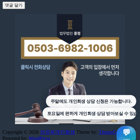
Copyright © 2026
의정부개인회생
Theme by:
ThemeGrill
Powered by:
WordPress