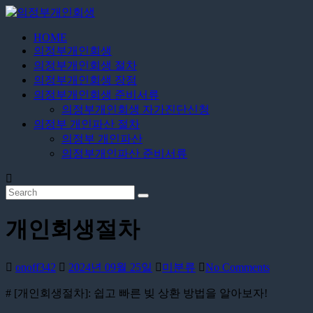
Skip
to
content
HOME
의
의정부개인회생
정
의정부개인회생 절차
부
의정부개인회생 장점
개
의정부개인회생 준비서류
의정부개인회생 자가진단신청
인
의정부 개인파산 절차
회
의정부 개인파산
생
의정부개인파산 준비서류
24
시
간
무
개인회생절차
료
상
담
onoff342
2024년 09월 25일
미분류
No Comments
# [개인회생절차]: 쉽고 빠른 빚 상환 방법을 알아보자!