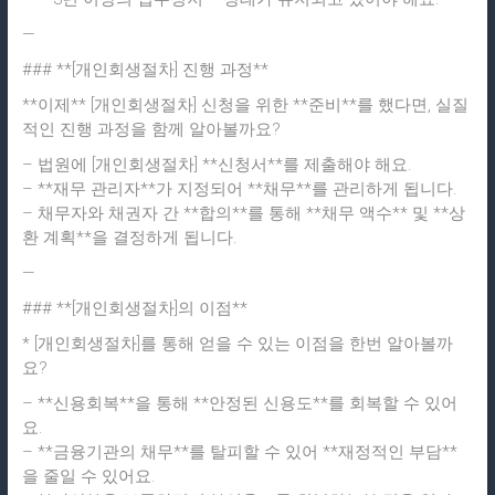
—
### **[개인회생절차] 진행 과정**
**이제** [개인회생절차] 신청을 위한 **준비**를 했다면, 실질
적인 진행 과정을 함께 알아볼까요?
– 법원에 [개인회생절차] **신청서**를 제출해야 해요.
– **재무 관리자**가 지정되어 **채무**를 관리하게 됩니다.
– 채무자와 채권자 간 **합의**를 통해 **채무 액수** 및 **상
환 계획**을 결정하게 됩니다.
—
### **[개인회생절차]의 이점**
* [개인회생절차]를 통해 얻을 수 있는 이점을 한번 알아볼까
요?
– **신용회복**을 통해 **안정된 신용도**를 회복할 수 있어
요.
– **금융기관의 채무**를 탈피할 수 있어 **재정적인 부담**
을 줄일 수 있어요.