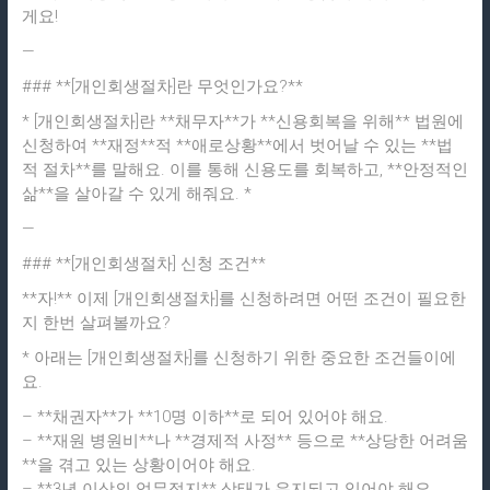
상
게요!
담
—
### **[개인회생절차]란 무엇인가요?**
* [개인회생절차]란 **채무자**가 **신용회복을 위해** 법원에
신청하여 **재정**적 **애로상황**에서 벗어날 수 있는 **법
적 절차**를 말해요. 이를 통해 신용도를 회복하고, **안정적인
삶**을 살아갈 수 있게 해줘요. *
—
### **[개인회생절차] 신청 조건**
**자!** 이제 [개인회생절차]를 신청하려면 어떤 조건이 필요한
지 한번 살펴볼까요?
* 아래는 [개인회생절차]를 신청하기 위한 중요한 조건들이에
요.
– **채권자**가 **10명 이하**로 되어 있어야 해요.
– **재원 병원비**나 **경제적 사정** 등으로 **상당한 어려움
**을 겪고 있는 상황이어야 해요.
– **3년 이상의 업무정지** 상태가 유지되고 있어야 해요.