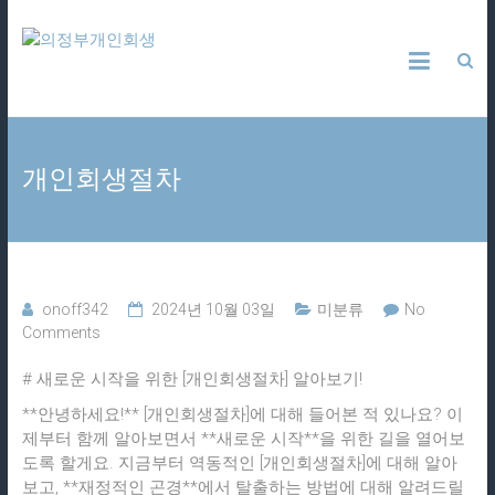
Skip
의
to
content
정
부
개인회생절차
개
인
회
onoff342
2024년 10월 03일
미분류
No
Comments
생
# 새로운 시작을 위한 [개인회생절차] 알아보기!
24
**안녕하세요!** [개인회생절차]에 대해 들어본 적 있나요? 이
시
간
제부터 함께 알아보면서 **새로운 시작**을 위한 길을 열어보
무
도록 할게요. 지금부터 역동적인 [개인회생절차]에 대해 알아
료
보고, **재정적인 곤경**에서 탈출하는 방법에 대해 알려드릴