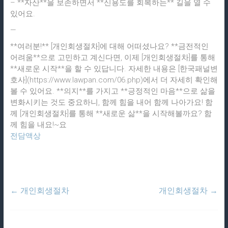
– **자산**을 보존하면서 **신용도를 회복하는** 길을 열 수
있어요.
—
**여러분!** [개인회생절차]에 대해 어떠셨나요? **금전적인
어려움**으로 고민하고 계신다면, 이제 [개인회생절차]를 통해
**새로운 시작**을 할 수 있답니다. 자세한 내용은 [한국패널변
호사](https://www.lawpan.com/06.php)에서 더 자세히 확인해
볼 수 있어요. **의지**를 가지고 **긍정적인 마음**으로 삶을
변화시키는 것도 중요하니, 함께 힘을 내어 함께 나아가요! 함
께 [개인회생절차]를 통해 **새로운 삶**을 시작해볼까요? 함
께 힘을 내요!~요
전담액상
←
개인회생절차
개인회생절차
→