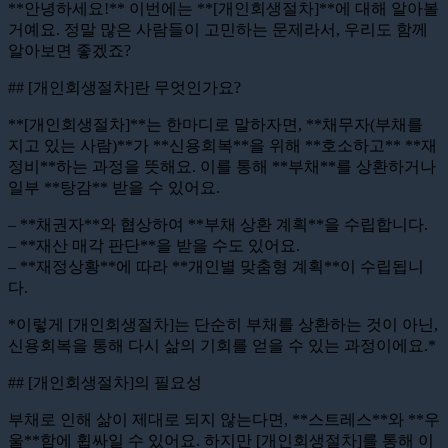
**안녕하세요!** 이번에는 **[개인회생절차]**에 대해 알아볼
거예요. 정말 많은 사람들이 고민하는 문제라서, 우리도 함께
알아보면 좋겠죠?
## [개인회생절차]란 무엇인가요?
**[개인회생절차]**는 한마디로 말하자면, **채무자(부채를
지고 있는 사람)**가 **신용회복**을 위해 **호소하고** **재
정비**하는 과정을 뜻해요. 이를 통해 **부채**를 상환하거나
일부 **탕감** 받을 수 있어요.
– **채권자**와 협상하여 **부채 상환 계획**을 수립합니다.
– **재산 매각 판단**을 받을 수도 있어요.
– **재정상황**에 따라 **개인별 맞춤형 계획**이 수립됩니
다.
*이렇게 [개인회생절차]는 단순히 부채를 상환하는 것이 아닌,
신용회복을 통해 다시 삶의 기회를 얻을 수 있는 과정이에요.*
## [개인회생절차]의 필요성
부채로 인해 삶이 제대로 되지 않는다면, **스트레스**와 **우
울**함에 휩싸일 수 있어요. 하지만 [개인회생절차]를 통해 이