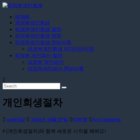
Skip
to
content
HOME
의
의정부개인회생
정
의정부개인회생 절차
부
의정부개인회생 장점
개
의정부개인회생 준비서류
의정부개인회생 자가진단신청
인
의정부 개인파산 절차
회
의정부 개인파산
생
의정부개인파산 준비서류
24
시
간
무
개인회생절차
료
상
담
onoff342
2024년 10월 07일
미분류
No Comments
# [개인회생절차]와 함께 새로운 시작을 해봐요!