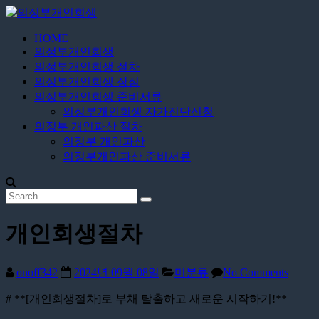
Skip
to
content
HOME
의
의정부개인회생
정
의정부개인회생 절차
부
의정부개인회생 장점
개
의정부개인회생 준비서류
의정부개인회생 자가진단신청
인
의정부 개인파산 절차
회
의정부 개인파산
생
의정부개인파산 준비서류
24
시
간
무
개인회생절차
료
상
담
onoff342
2024년 09월 08일
미분류
No Comments
# **[개인회생절차]로 부채 탈출하고 새로운 시작하기!**