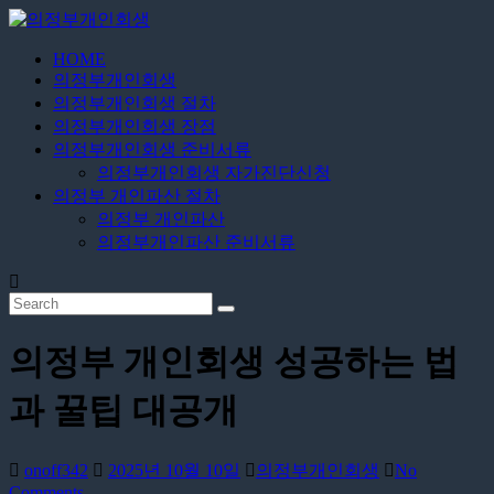
Skip
to
content
HOME
의
의정부개인회생
정
의정부개인회생 절차
부
의정부개인회생 장점
개
의정부개인회생 준비서류
의정부개인회생 자가진단신청
인
의정부 개인파산 절차
회
의정부 개인파산
생
의정부개인파산 준비서류
24
시
간
무
의정부 개인회생 성공하는 법
료
상
과 꿀팁 대공개
담
onoff342
2025년 10월 10일
의정부개인회생
No
Comments