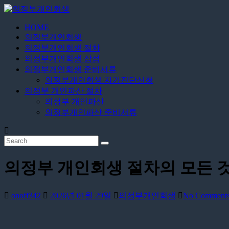
Skip
to
content
HOME
의
의정부개인회생
정
의정부개인회생 절차
부
의정부개인회생 장점
개
의정부개인회생 준비서류
의정부개인회생 자가진단신청
인
의정부 개인파산 절차
회
의정부 개인파산
생
의정부개인파산 준비서류
24
시
간
무
의정부 개인회생 절차의 모든 것
료
상
담
onoff342
2026년 01월 29일
의정부개인회생
No Comment